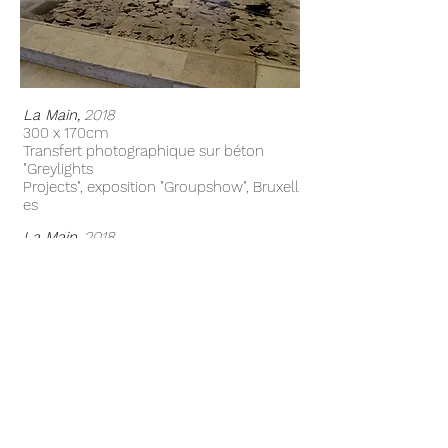
La Main,
2018
300 x 170cm
Transfert photographique sur béton
"Greylights
Projects",
exposition "Groupshow"
,
Bruxell
es
La Main,
2018
300 x 170 cm
Transfert sur marbre
"Anywhere but HERE", Exposition au
Musée national contemporain,
Szczecin, Pologne
< previous
next >