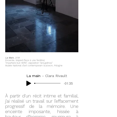
La Main,
2018
Enceinte, trépied (face à une fenêtre)
“Anywhere but HERE”, exposition "Groupshow"
Musée National d’art contemporain Sczcecin, Pologne
La main
Clara Rivault
-01:35
À partir d’un récit intime et familial,
j’ai réalisé un travail sur l’effacement
progressif de la mémoire. Une
enceinte imposante, hissée à
hauteur d’homme, murmure à