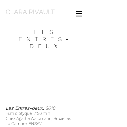
CLARA RIVAULT
LES
ENTRES-
DEUX
Les Entres-deux,
2018
Film diptyque, 7’26 min
Chez Agathe Waldmann, Bruxelles
La Cambre, ENSAV