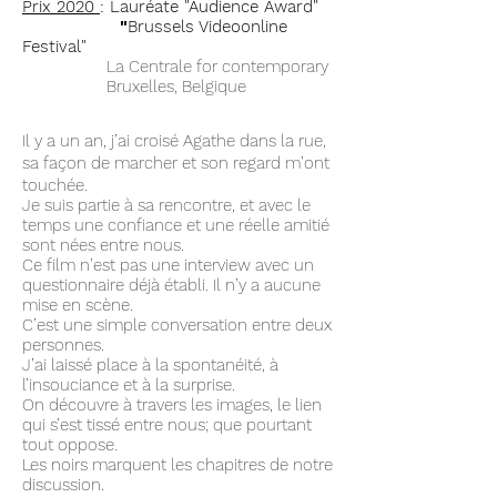
Prix
2020
: Lauréate "Audience Award"
"
Brussels Videoonline
Festival"
La Centrale for contemporary
Bruxelles, Belgique
Il y a un an, j’ai croisé Agathe dans la rue,
sa façon de marcher et son regard m’ont
touchée.
Je suis partie à sa rencontre, et avec le
temps une confiance et une réelle amitié
sont nées entre nous.
Ce film n’est pas une interview avec un
questionnaire déjà établi. Il n’y a aucune
mise en scène.
C’est une simple conversation entre deux
personnes.
J’ai laissé place à la spontanéité, à
l’insouciance et à la surprise.
On découvre à travers les images, le lien
qui s’est tissé entre nous; que pourtant
tout oppose.
Les noir
s marquent les chapitres de notre
discussion.